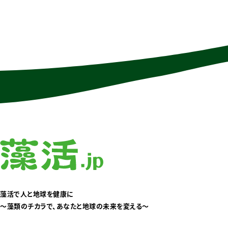
３つの藻類を掛け合わせることで、守
ラ、株式
る・補う・整えるを実
会社、株
会社、株
社ユーグ
藻活で人と地球を健康に
〜藻類のチカラで、あなたと地球の未来を変える〜