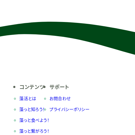
会社壮関、ニコニコのり株式
つ特徴について説明してい
式会社ピエトロ、フジッコ株式
ーグレナとは ユーグレナは和名をミド
式会社丸井グループ、株式会
リムシといい、わかめや
レナ、株式会社ラムラの
じ
コンテンツ
サポート
藻活とは
お問合わせ
藻っと知ろう！
プライバシーポリシー
藻っと食べよう！
藻っと繋がろう！