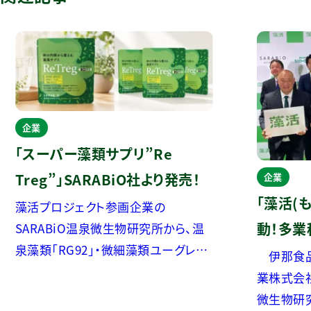
企業
「スーパー藻類サプリ”Re
Treg”」SARABiO社より発売！
企業
「藻活(
藻活プロジェクト参画企業の
動！多業
SARABiO温泉微生物研究所から、温
泉藻類「RG92」・微細藻類ユーグレナ
力発信―
伊那食品
＆クロレラを配合したスーパー藻類サ
業株式会社
毎日。お
プリが発売されました。 ＜商品特徴＞
微生物研
アップデ