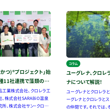
コラム
もかつ)®プロジェクト」始
ユーグレナ、クロレ
種11社連携で藻類の魅
ナについて解説！
 藻類で整う、あなたの
工業株式会社、クロレラ工
ユーグレナとクロレラとス
、株式会社SARABiO温泉
いしさと健康で日常を
ーグレナとクロレラとス
究所、株式会社サン・クロレ
の仲間です。それでは、
ート！ ―