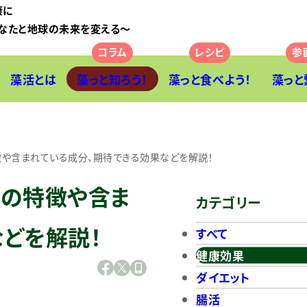
康に
なたと地球の未来を変える〜
藻活とは
藻っと知ろう！
藻っと食べよう！
藻っと
徴や含まれている成分、期待できる効果などを解説！
ナの特徴や含ま
カテゴリー
どを解説！
すべて
健康効果
ダイエット
腸活