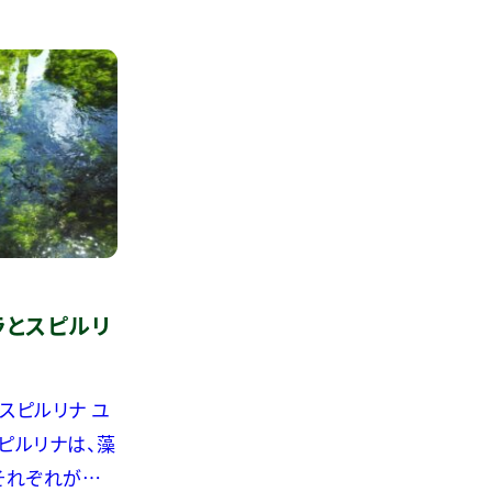
ラとスピルリ
ピルリナ ユ
ピルリナは、藻
それぞれが持