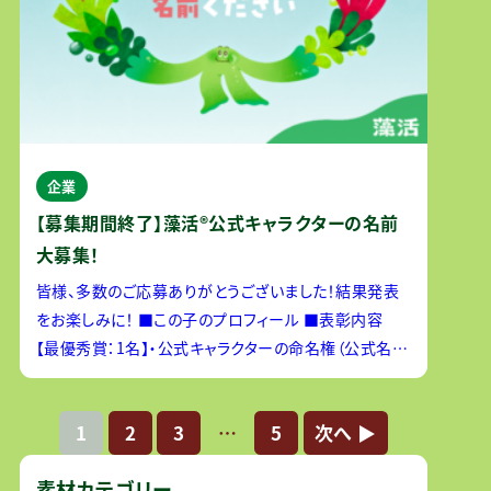
企業
【募集期間終了】藻活®公式キャラクターの名前
大募集！
皆様、多数のご応募ありがとうございました！結果発表
をお楽しみに！ ■この子のプロフィール ■表彰内容
【最優秀賞：1名】・公式キャラクターの命名権（公式名と
して採用）・藻活商品詰め合わせスペシャルセ
1
2
3
…
5
次へ ▶︎
素材カテゴリー