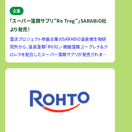
企業
「スーパー藻類サプリ”Re Treg”」SARABiO社
より発売！
藻活プロジェクト参画企業のSARABiO温泉微生物研
究所から、温泉藻類「RG92」・微細藻類ユーグレナ＆ク
ロレラを配合したスーパー藻類サプリが発売されまし
た。 ＜商品特徴＞３つの藻類を掛け合わせることで、守
る・補う・整えるを実