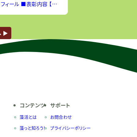
 ■表彰内容 【最
名】・公式キャラクターの命
名として採用）・藻活商品詰
ペシャルセ
 ▶︎
コンテンツ
サポート
藻活とは
お問合わせ
藻っと知ろう！
プライバシーポリシー