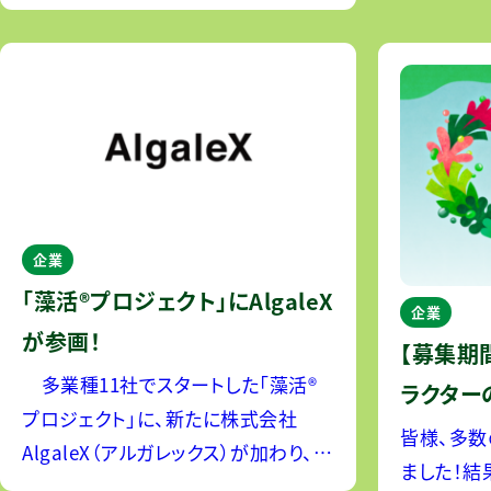
全国の皆様から、200件を超えるたくさ
豊富な栄
んの素敵な名前をご応募いただきまし
今注目が集
た。プロジェクトメンバー一同、心より
オキ
御礼申し上げます。
企業
「藻活®プロジェクト」にAlgaleX
企業
が参画！
【募集期
多業種11社でスタートした「藻活®
ラクター
プロジェクト」に、新たに株式会社
皆様、多数
AlgaleX（アルガレックス）が加わり、プ
ました！結果
ロジェクト参画企業が計12社となりま