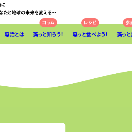
康に
なたと地球の未来を変える〜
藻活とは
藻っと知ろう！
藻っと食べよう！
藻っと