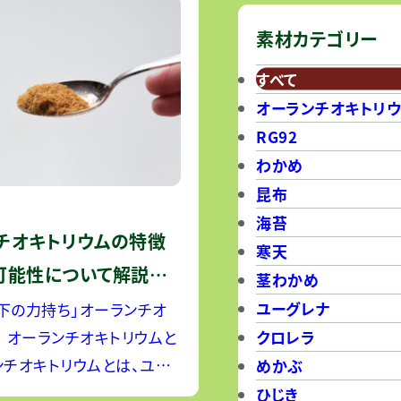
中の人々の健康に寄り添う
してきました
素材カテゴリー
すべて
オーランチオキトリ
RG92
わかめ
昆布
海苔
チオキトリウムの特徴
寒天
可能性について解説し
茎わかめ
ユーグレナ
下の力持ち」オーランチオ
クロレラ
ムと
めかぶ
ロレラと同じ藻の一種で、
ひじき