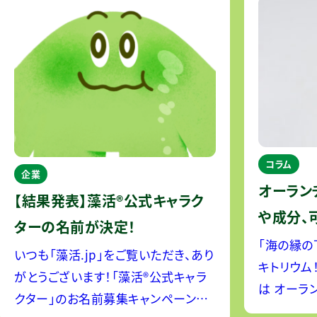
など、世界
製品を提供
コラム
企業
オーラン
【結果発表】藻活®公式キャラク
や成分、
ターの名前が決定！
ます！
「海の縁の
いつも「藻活.jp」をご覧いただき、あり
キトリウム！ オーランチオキトリウ
がとうございます！「藻活®公式キャラ
は オーランチオキトリウムとは、ユー
クター」のお名前募集キャンペーンに、
グレナやク