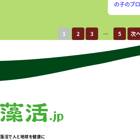
の子のプロフィール
した！ AlgaleXは、独自のAI技術を
優秀賞：1
用いて、DHAとうま味が豊富な藻類
名権（公式
「うま藻」の生
め合わせス
1
2
3
…
5
次へ
藻活で人と地球を健康に