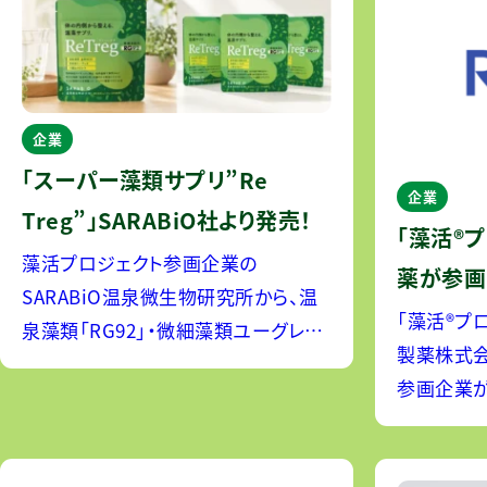
企業
「スーパー藻類サプリ”Re
企業
Treg”」SARABiO社より発売！
「藻活®
藻活プロジェクト参画企業の
薬が参画
SARABiO温泉微生物研究所から、温
「藻活®プ
泉藻類「RG92」・微細藻類ユーグレナ
製薬株式会
＆クロレラを配合したスーパー藻類サ
参画企業が
プリが発売されました。 ＜商品特徴＞
ロート製薬
３つの藻類を掛け合わせることで、守
腸薬、目薬
る・補う・整えるを実