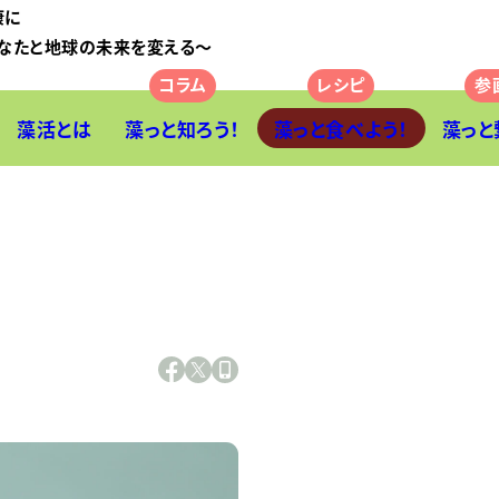
康に
なたと地球の未来を変える〜
藻活とは
藻っと知ろう！
藻っと食べよう！
藻っと