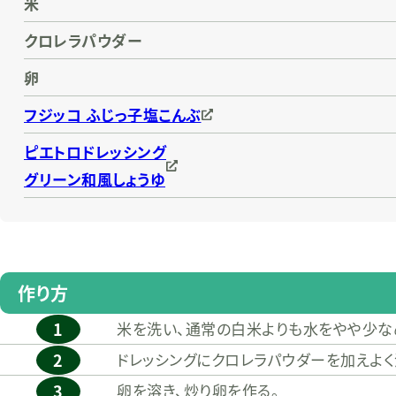
米
クロレラパウダー
卵
フジッコ ふじっ子塩こんぶ
ピエトロドレッシング
グリーン和風しょうゆ
作り方
1
米を洗い、通常の白米よりも水をやや少な
2
ドレッシングにクロレラパウダーを加えよく
3
卵を溶き、炒り卵を作る。