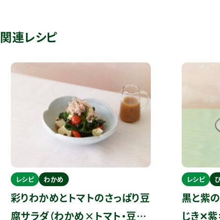
関連レシピ
レシピ
わかめ
レシピ
彩りわかめとトマトのさっぱり豆
黒と紫の
腐サラダ（わかめ×トマト・豆
じき✕紫