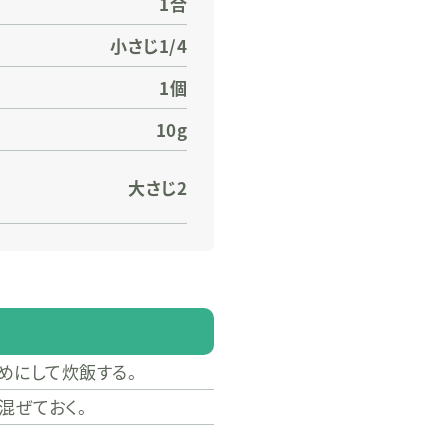
1合
小さじ1/4
1個
10g
大さじ2
めにして炊飯する。
混ぜておく。