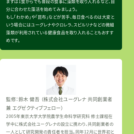
まずは1食からでも普段の食事に藻類を取り入れるなど、自
分に合わせた藻活を始めてみましょう。
もし「わかめ」や「昆布」などが苦手、毎日食べるのは大変と
いう場合にはユーグレナやクロレラ、スピルリナなどの微細
藻類が利用されている健康食品を取り入れることもおすす
めです。
監修：鈴木 健吾 （株式会社ユーグレナ 共同創業者
兼 エグゼクティブフェロー）
2005年東京大学大学院農学生命科学研究科 修士課程在
学中に株式会社ユーグレナの設立に携わり、共同創業者の
一人として研究開発の責任者を担当。同年12月に世界初と