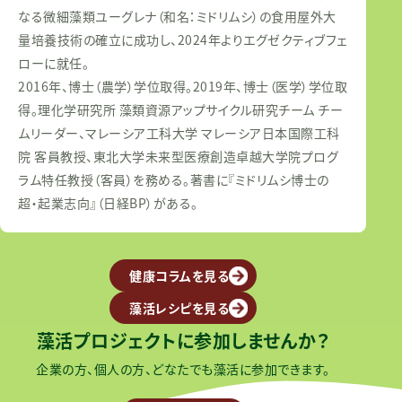
なる微細藻類ユーグレナ（和名：ミドリムシ）の食用屋外大
量培養技術の確立に成功し、2024年よりエグゼクティブフェ
ローに就任。
2016年、博士（農学）学位取得。2019年、博士（医学）学位取
得。理化学研究所 藻類資源アップサイクル研究チーム チー
ムリーダー、マレーシア工科大学 マレーシア日本国際工科
院 客員教授、東北大学未来型医療創造卓越大学院プログ
ラム特任教授（客員）を務める。著書に『ミドリムシ博士の
超・起業志向』（日経BP）がある。
健康コラムを見る
藻活レシピを見る
藻活プロジェクトに参加しませんか？
企業の方、個人の方、どなたでも藻活に参加できます。