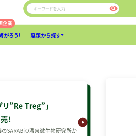
繋がろう！
藻類から探す
”Re Treg”」
発売！
のSARABiO温泉微生物研究所か