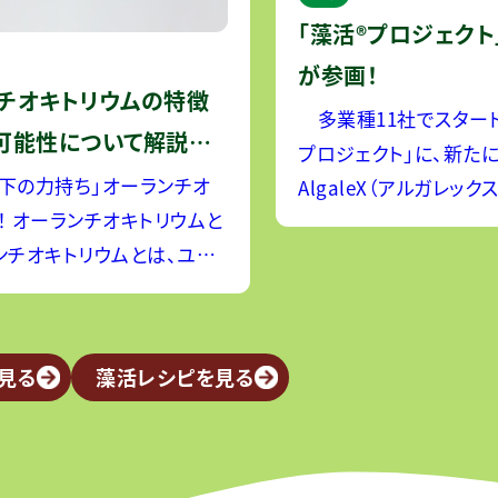
「藻活®プロジェクト」に
が参画！
チオキトリウムの特徴
多業種11社でスタート
可能性について解説し
プロジェクト」に、新た
下の力持ち」オーランチオ
AlgaleX（アルガレック
ウムと
ロジェクト参画企業が計
した！ AlgaleXは、
ロレラと同じ藻の一種で、
用いて、DHAとうま味
養素を含む自然食材として
「うま藻」の生
まっています。オーランチ
見る
藻活レシピを見る