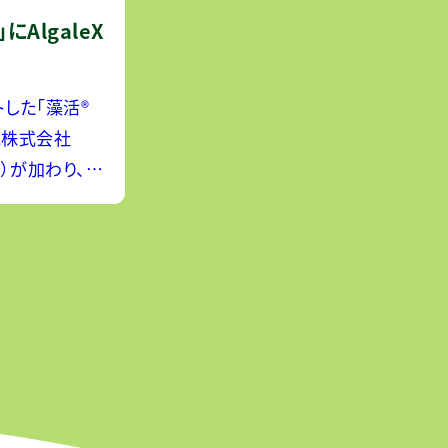
AlgaleX
した「藻活®
に株式会社
ス）が加わり、プ
12社となりま
独自のAI技術を
が豊富な藻類