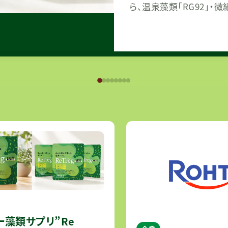
ら、温泉藻類「RG92」
したスーパー藻類サプリが発売され
つの藻類を掛け合わせるこ
ー藻類サプリ”Re