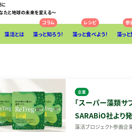
康に
なたと地球の未来を変える〜
藻活とは
藻っと知ろう！
藻っと食べよう！
藻っと
企業
「スーパー藻類サプリ
SARABiO社より
藻活プロジェクト参画企業