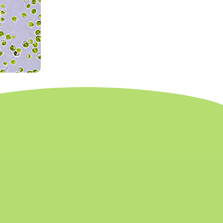
緑素が豊富
免疫力向上
的です。