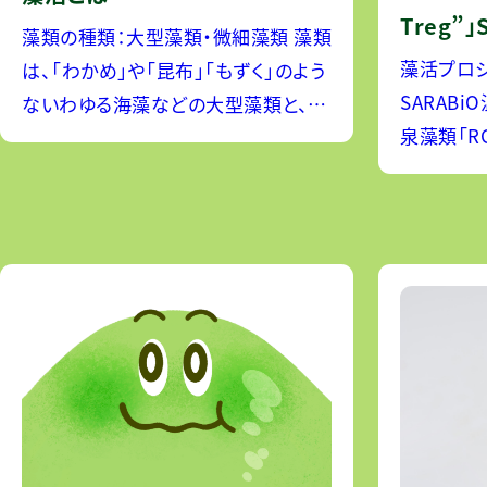
Treg”
藻類の種類：大型藻類・微細藻類 藻類
藻活プロ
は、「わかめ」や「昆布」「もずく」のよう
SARAB
ないわゆる海藻などの大型藻類と、ユ
泉藻類「R
ーグレナ・クロレラなどの微細藻類に
＆クロレ
分類され、それぞれ異なる栄養特性と
プリが発売されま
健康効果を持っています。ここでは「そ
３つの藻
もそも藻類とは何か」
る・補う・