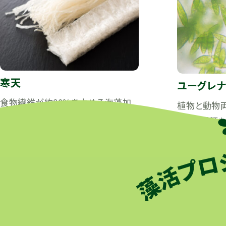
寒天
ユーグレナ
食物繊維が約80%を占める海藻加
植物と動物
工品。低カロリーで満腹感が得られ、
類。59種類
血糖値上昇抑制や便通改善に効果
成分パラミロ
的です。