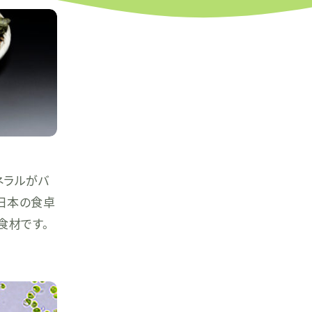
ネラルがバ
日本の食卓
食材です。