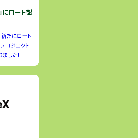
」にロート製
、新たにロート
プロジェクト
りました！
創業以来、胃
スキンケア商品
康に寄り添う