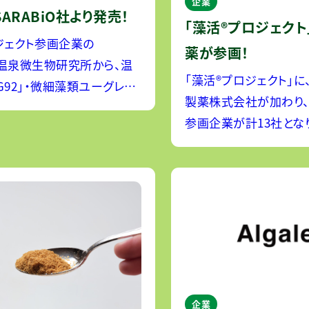
企業
」SARABiO社より発売！
「藻活®プロジェクト
ジェクト参画企業の
薬が参画！
iO温泉微生物研究所から、温
「藻活®プロジェクト」に
G92」・微細藻類ユーグレナ
製薬株式会社が加わり、
ラを配合したスーパー藻類サ
参画企業が計13社とな
した。 ＜商品特徴＞
ロート製薬株式会社は、
類を掛け合わせることで、守
腸薬、目薬、外皮用薬・
整えるを実
など、世界中の人々の健
製品を提供してきました
企業