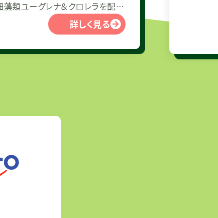
・微細藻類ユーグレナ＆クロレラを配合
ました。 ＜商品特徴＞３
詳しく見る
とで、守る・補う・整えるを実