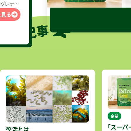
然食材と
く見る
企業
「スーパ
藻活とは