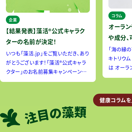
コラム
企業
オーラン
【結果発表】藻活®公式キャラク
や成分、
ターの名前が決定！
ます！
「海の縁の
いつも「藻活.jp」をご覧いただき、あり
キトリウム！ オーランチオキトリ
がとうございます！「藻活®公式キャラ
は オーランチオキトリウムとは、ユー
クター」のお名前募集キャンペーンに、
グレナやク
全国の皆様から、200件を超えるたくさ
豊富な栄
んの素敵な名前をご応募いただきまし
今注目が集
た。プロジェクトメンバー一同、心より
健康コラムを
オキ
御礼申し上げます。