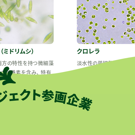
（ミドリムシ）
クロレラ
両方の特性を持つ微細藻
淡水性の単細胞藻類。葉
もの栄養素を含み、 特有
でデトックス効果があり、
ンが注目されています。
やアンチエイジングに効果