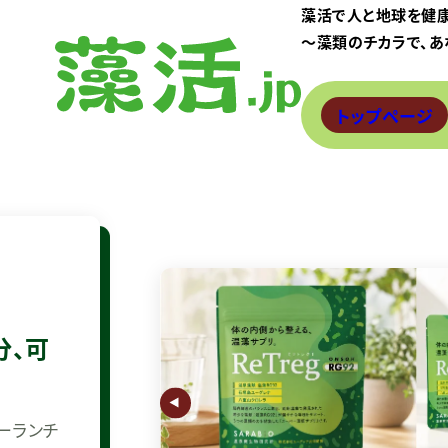
藻活で人と地球を健
〜藻類のチカラで、あ
トップページ
分、可