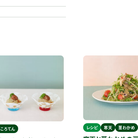
レシピ
寒天
茎わかめ
ところてん