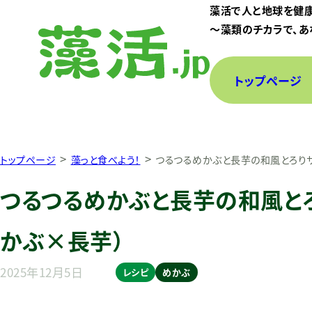
藻活で人と地球を健
〜藻類のチカラで、あ
トップページ
>
>
トップページ
藻っと食べよう！
つるつるめかぶと長芋の和風とろり
つるつるめかぶと長芋の和風と
かぶ×長芋）
2025年12月5日
レシピ
めかぶ