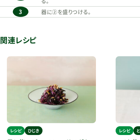
る。
3
器に②を盛りつける。
関連レシピ
レシピ
ひじき
レシピ