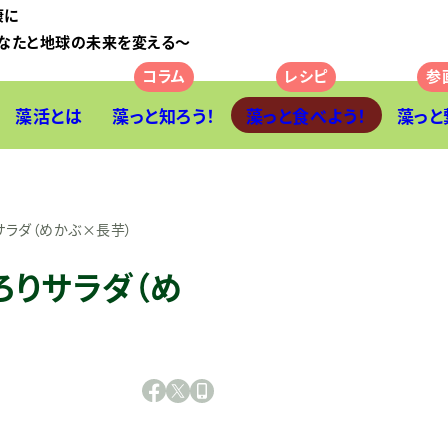
康に
なたと地球の未来を変える〜
藻活とは
藻っと知ろう！
藻っと食べよう！
藻っと
サラダ（めかぶ×長芋）
ろりサラダ（め