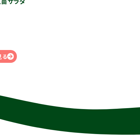
豆苗サラダ
見る