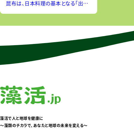
昆布は、日本料理の基本となる「出
汁」の原料として欠かせない褐藻類で
す。肉厚で長い葉状の形をしており、乾
燥後でも人の背丈以上になるものも
あります。国内生産
藻活で人と地球を健康に
〜藻類のチカラで、あなたと地球の未来を変える〜