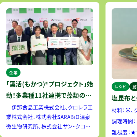
企業
「藻活(もかつ)®プロジェクト」始
レシピ
昆
動！多業種11社連携で藻類の魅
塩昆布と
力発信― 藻類で整う、あなたの
伊那食品工業株式会社、クロレラ工
材料：米、
業株式会社、株式会社SARABiO温泉
毎日。おいしさと健康で日常を
コ ふじっ
調理時間：
微生物研究所、株式会社サン・クロレ
アップデート！ ―
ング グリ
難易度：
ラ、株式会社壮関、ニコニコのり株式