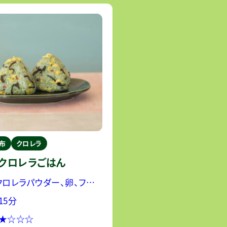
布
クロレラ
クロレラごはん
クロレラパウダー、卵、フジッ
子塩こんぶ、ピエトロドレッシ
15分
ーン和風しょうゆ
★★☆☆☆