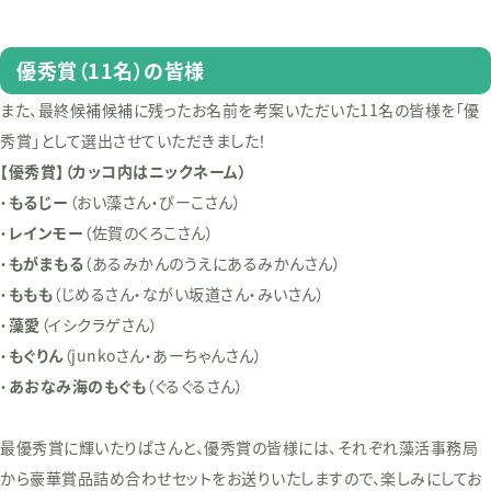
優秀賞（11名）の皆様
また、最終候補候補に残ったお名前を考案いただいた11名の皆様を「優
秀賞」として選出させていただきました！
【優秀賞】（カッコ内はニックネーム）
・
もるじー
（おい藻さん・ぴーこさん）
・
レインモー
（佐賀のくろこさん）
・
もがまもる
（あるみかんのうえにあるみかんさん）
・
ももも
（じめるさん・ながい坂道さん・みいさん）
・
藻愛
（イシクラゲさん）
・
もぐりん
（junkoさん・あーちゃんさん）
・
あおなみ海のもぐも
（ぐるぐるさん）
最優秀賞に輝いたりぱさんと、優秀賞の皆様には、それぞれ藻活事務局
から豪華賞品詰め合わせセットをお送りいたしますので、楽しみにしてお