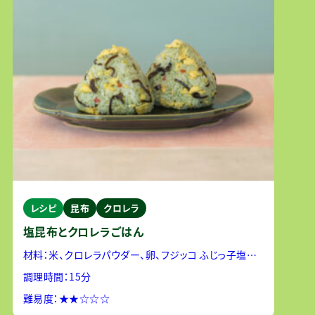
レシピ
昆布
クロレラ
塩昆布とクロレラごはん
材料：米、クロレラパウダー、卵、フジッコ ふじっ子塩こ
んぶ、ピエトロドレッシング グリーン和風しょうゆ
調理時間：15分
難易度：★★☆☆☆