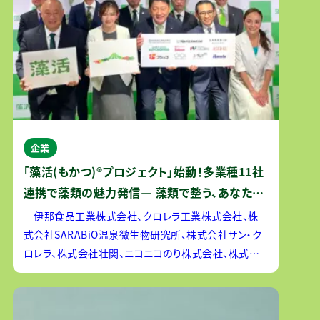
企業
「藻活(もかつ)®プロジェクト」始動！多業種11社
連携で藻類の魅力発信― 藻類で整う、あなたの
毎日。おいしさと健康で日常をアップデート！ ―
伊那食品工業株式会社、クロレラ工業株式会社、株
式会社SARABiO温泉微生物研究所、株式会社サン・ク
ロレラ、株式会社壮関、ニコニコのり株式会社、株式会
社ピエトロ、フジッコ株式会社、株式会社丸井グループ、
株式会社ユーグレナ、株式会社ラムラの