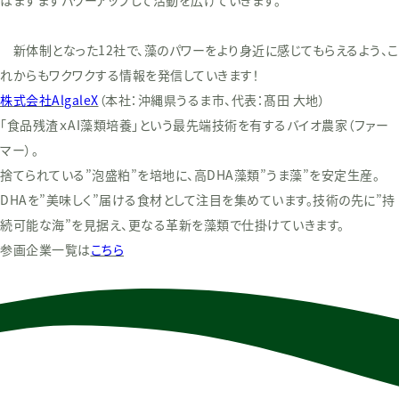
はますますパワーアップして活動を広げていきます。
新体制となった12社で、藻のパワーをより身近に感じてもらえるよう、こ
れからもワクワクする情報を発信していきます！
株式会社AlgaleX
（本社：沖縄県うるま市、代表：髙田 大地）
「食品残渣ｘAI藻類培養」という最先端技術を有するバイオ農家（ファー
マー）。
捨てられている”泡盛粕”を培地に、高DHA藻類”うま藻”を安定生産。
DHAを”美味しく”届ける食材として注目を集めています。技術の先に”持
続可能な海”を見据え、更なる革新を藻類で仕掛けていきます。
参画企業一覧は
こちら