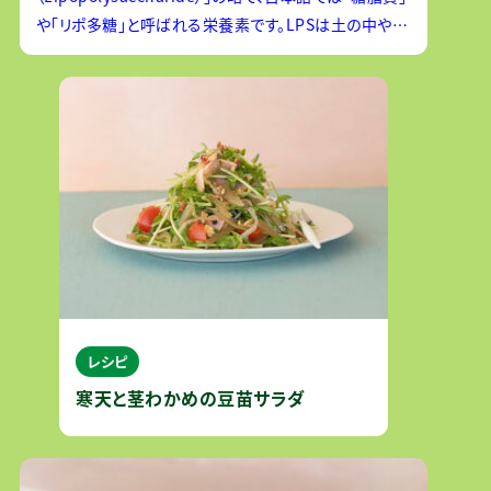
や「リポ多糖」と呼ばれる栄養素です。LPSは土の中や海
の微生物に多く存在するため、野菜や穀物、海藻類など
に
レシピ
寒天と茎わかめの豆苗サラダ