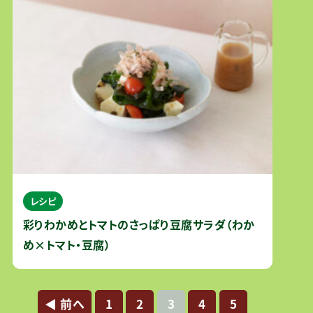
レシピ
彩りわかめとトマトのさっぱり豆腐サラダ（わか
め×トマト・豆腐）
◀︎ 前へ
1
2
3
4
5