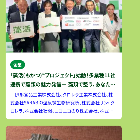
企業
「藻活(もかつ)®プロジェクト」始動！多業種11社
連携で藻類の魅力発信― 藻類で整う、あなたの
毎日。おいしさと健康で日常をアップデート！ ―
伊那食品工業株式会社、クロレラ工業株式会社、株
式会社SARABiO温泉微生物研究所、株式会社サン・ク
ロレラ、株式会社壮関、ニコニコのり株式会社、株式会
社ピエトロ、フジッコ株式会社、株式会社丸井グループ、
株式会社ユーグレナ、株式会社ラムラの