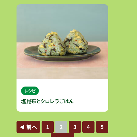
マウスの腸内細菌を移植したマウ
レシピ
塩昆布とクロレラごはん
◀︎ 前へ
1
2
3
4
5